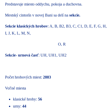
Predstavuje miesto oddychu, pokoja a duchovna.
Mestský cintorín v novej Bani sa delí na
sekcie.
Sekcie klasických hrobov
: A, B, B2, B3, C, C1, D, E, F, G, H,
I, J, K, L, M, N,
O, R
Sekcie- urnová časť
: UH, UH1, UH2
Počet hrobových miest:
2883
Voľné miesta
klasické hroby:
56
urny:
44