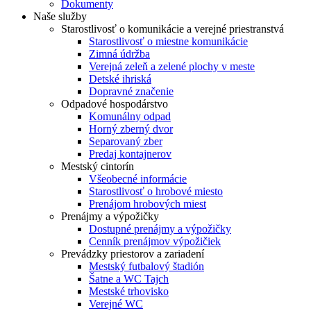
Dokumenty
Naše služby
Starostlivosť o komunikácie a verejné priestranstvá
Starostlivosť o miestne komunikácie
Zimná údržba
Verejná zeleň a zelené plochy v meste
Detské ihriská
Dopravné značenie
Odpadové hospodárstvo
Komunálny odpad
Horný zberný dvor
Separovaný zber
Predaj kontajnerov
Mestský cintorín
Všeobecné informácie
Starostlivosť o hrobové miesto
Prenájom hrobových miest
Prenájmy a výpožičky
Dostupné prenájmy a výpožičky
Cenník prenájmov výpožičiek
Prevádzky priestorov a zariadení
Mestský futbalový štadión
Šatne a WC Tajch
Mestské trhovisko
Verejné WC