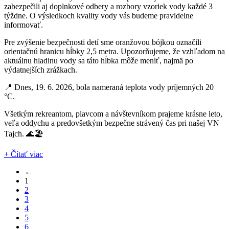
zabezpečili aj doplnkové odbery a rozbory vzoriek vody každé 3
týždne. O výsledkoch kvality vody vás budeme pravidelne
informovať.
Pre zvýšenie bezpečnosti detí sme oranžovou bójkou označili
orientačnú hranicu hĺbky 2,5 metra. Upozorňujeme, že vzhľadom na
aktuálnu hladinu vody sa táto hĺbka môže meniť, najmä po
výdatnejších zrážkach.
📍 Dnes, 19. 6. 2026, bola nameraná teplota vody príjemných 20
°C.
Všetkým rekreantom, plavcom a návštevníkom prajeme krásne leto,
veľa oddychu a predovšetkým bezpečne strávený čas pri našej VN
Tajch. 🌊🏖️
+ Čítať viac
←
1
2
3
4
5
6