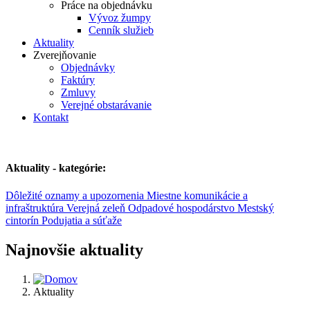
Práce na objednávku
Vývoz žumpy
Cenník služieb
Aktuality
Zverejňovanie
Objednávky
Faktúry
Zmluvy
Verejné obstarávanie
Kontakt
Aktuality - kategórie:
Dôležité oznamy a upozornenia
Miestne komunikácie a
infraštruktúra
Verejná zeleň
Odpadové hospodárstvo
Mestský
cintorín
Podujatia a súťaže
Najnovšie aktuality
Aktuality