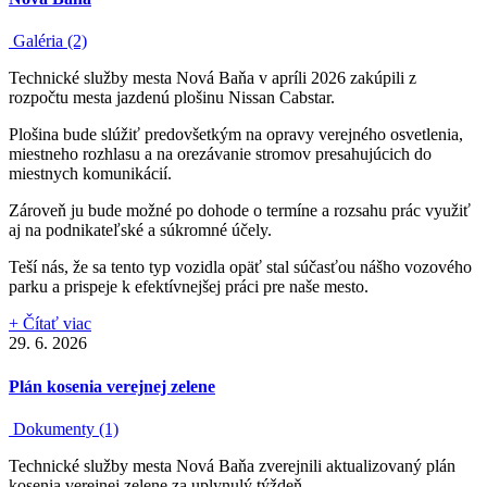
Galéria (2)
Technické služby mesta Nová Baňa v apríli 2026 zakúpili z
rozpočtu mesta jazdenú plošinu Nissan Cabstar.
Plošina bude slúžiť predovšetkým na opravy verejného osvetlenia,
miestneho rozhlasu a na orezávanie stromov presahujúcich do
miestnych komunikácií.
Zároveň ju bude možné po dohode o termíne a rozsahu prác využiť
aj na podnikateľské a súkromné účely.
Teší nás, že sa tento typ vozidla opäť stal súčasťou nášho vozového
parku a prispeje k efektívnejšej práci pre naše mesto.
+ Čítať viac
29. 6. 2026
Plán kosenia verejnej zelene
Dokumenty (1)
Technické služby mesta Nová Baňa zverejnili aktualizovaný plán
kosenia verejnej zelene za uplynulý týždeň.