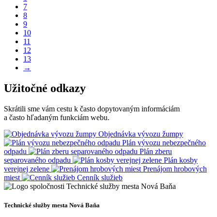
7
8
9
10
11
12
13
→
Užitočné odkazy
Skrátili sme vám cestu k často dopytovaným informáciám
a často hľadaným funkciám webu.
Objednávka vývozu žumpy
Plán vývozu nebezpečného
odpadu
Plán zberu
separovaného odpadu
Plán kosby
verejnej zelene
Prenájom hrobových
miest
Cenník služieb
Technické služby mesta Nová Baňa