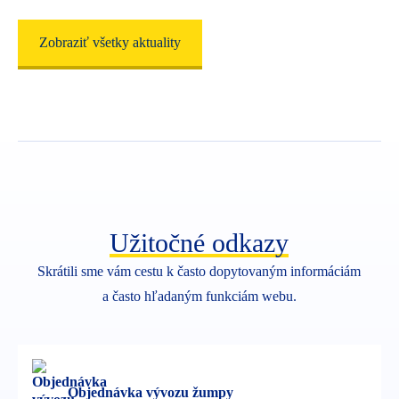
20. 7. 2026
Zobraziť všetky aktuality
Plán kosenia verejnej zelene
Dokumenty (1)
Technické služby mesta Nová Baňa zverejnili aktualizovaný
plán kosenia verejnej zelene za uplynulý týždeň.
+ Čítať viac
Užitočné odkazy
Skrátili sme vám cestu k často dopytovaným informáciám
a často hľadaným funkciám webu.
Objednávka vývozu žumpy