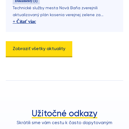
Dokumenty (1)
Technické služby mesta Nová Baňa zverejnili
aktualizovaný plán kosenia verejnej zelene za
+ Čítať viac
uplynulý týždeň.
20. 7. 2026
Zobraziť všetky aktuality
Plán kosenia verejnej zelene
Dokumenty (1)
Technické služby mesta Nová Baňa zverejnili
aktualizovaný plán kosenia verejnej zelene za
+ Čítať viac
uplynulý týždeň.
Užitočné odkazy
Skrátili sme vám cestu k často dopytovaným