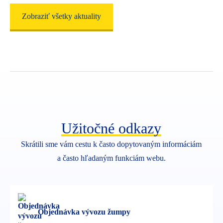
27. 7. 2026
Zobraziť všetky aktuality
Plán kosenia verejnej zelene
Dokumenty (1)
Technické služby mesta Nová Baňa zverejnili aktualizovaný
plán kosenia verejnej zelene za uplynulý týždeň.
+ Čítať viac
Užitočné odkazy
Skrátili sme vám cestu k často dopytovaným informáciám
a často hľadaným funkciám webu.
Objednávka vývozu žumpy