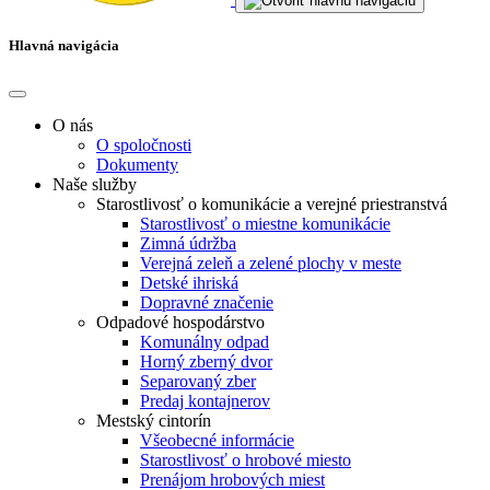
Hlavná navigácia
O nás
O spoločnosti
Dokumenty
Naše služby
Starostlivosť o komunikácie a verejné priestranstvá
Starostlivosť o miestne komunikácie
Zimná údržba
Verejná zeleň a zelené plochy v meste
Detské ihriská
Dopravné značenie
Odpadové hospodárstvo
Komunálny odpad
Horný zberný dvor
Separovaný zber
Predaj kontajnerov
Mestský cintorín
Všeobecné informácie
Starostlivosť o hrobové miesto
Prenájom hrobových miest