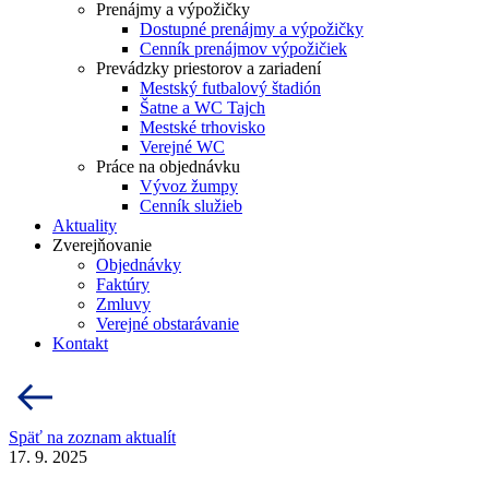
Prenájmy a výpožičky
Dostupné prenájmy a výpožičky
Cenník prenájmov výpožičiek
Prevádzky priestorov a zariadení
Mestský futbalový štadión
Šatne a WC Tajch
Mestské trhovisko
Verejné WC
Práce na objednávku
Vývoz žumpy
Cenník služieb
Aktuality
Zverejňovanie
Objednávky
Faktúry
Zmluvy
Verejné obstarávanie
Kontakt
Späť na zoznam aktualít
17. 9. 2025